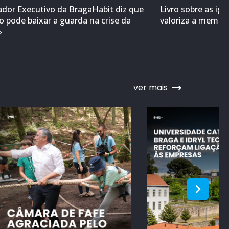
ador Executivo da BragaHabit diz que
Livro sobre as ig
 pode baixar a guarda na crise da
valoriza a memóri
»
ver mais