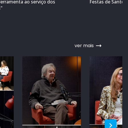
ferramenta ao serviço dos
Festas de Santo A
s"
ver mais