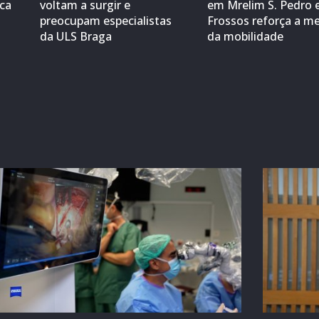
ica
voltam a surgir e
em Mrelim S. Pedro 
preocupam especialistas
Frossos reforça a me
da ULS Braga
da mobilidade