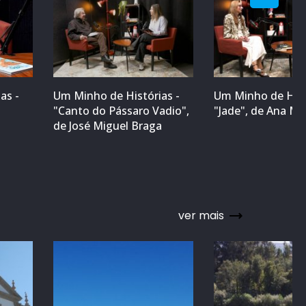
as -
Um Minho de Histórias -
Um Minho de Hist
"Canto do Pássaro Vadio",
"Jade", de Ana M
a
de José Miguel Braga
ver mais