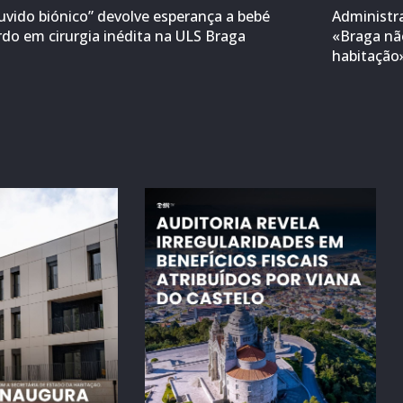
uvido biónico” devolve esperança a bebé
Administr
rdo em cirurgia inédita na ULS Braga
«Braga não
habitação