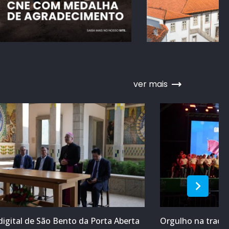
ver mais
digital de São Bento da Porta Aberta
Orgulho na tradiç