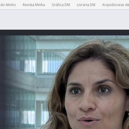
 do Minho
Revista Minha
Gráfica DM
Livraria DM
Arquidiocese d