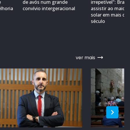
e
de avós num grande
irrepetível": Braga
lhoria
convívio intergeracional
assistir ao maior 
solar em mais de
século
ver mais