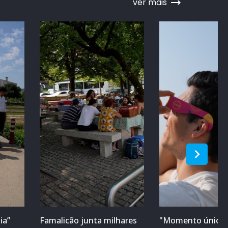
ver mais
ia”
Famalicão junta milhares
"Momento único 