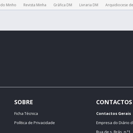
 do Minho
Revista Minha
Gráfica DM
Livraria DM
Arquidiocese d
SOBRE
CONTACTOS
Ficha Técnica
Contactos Gerais
Política de Privacidade
Empresa do Diário d
Rua de s. Brás, n.º1