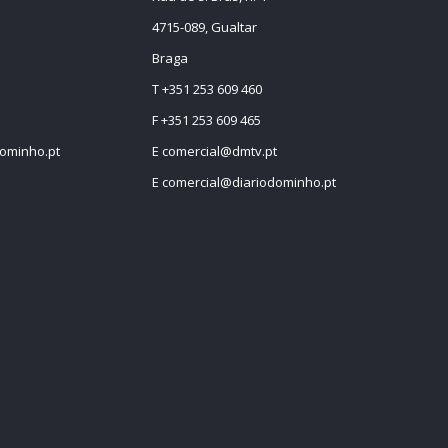
4715-089, Gualtar
Braga
T +351 253 609 460
F +351 253 609 465
ominho.pt
E
comercial@dmtv.pt
E
comercial@diariodominho.pt