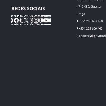
4715-089, Gualtar
REDES SOCIAIS
Braga
T +351 253 609 460
F +351 253 609 465
E
comercial@diariod