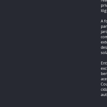
rea
pri
lóg
A f
par
jar
com
ext
des
sol
Ent
exc
ben
ace
Cou
cid
aut