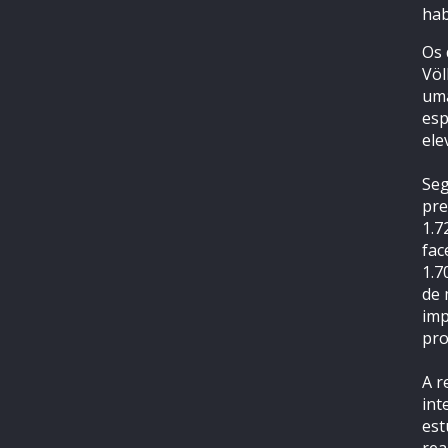
hab
Os 
Völ
uma
esp
ele
Seg
pre
1.7
fac
1.7
de 
imp
pro
A r
int
est