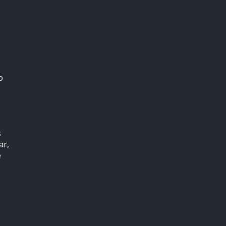
o
s
ar,
e