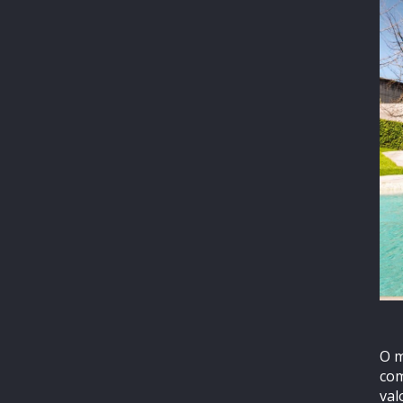
O m
com
val