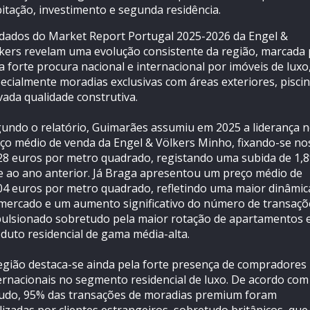
itação, investimento e segunda residência.
dados do Market Report Portugal 2025-2026 da Engel &
kers revelam uma evolução consistente da região, marcada
 forte procura nacional e internacional por imóveis de luxo
ecialmente moradias exclusivas com áreas exteriores, piscin
vada qualidade construtiva.
undo o relatório, Guimarães assumiu em 2025 a liderança 
ço médio de venda da Engel & Völkers Minho, fixando-se no
28 euros por metro quadrado, registando uma subida de 1,
e ao ano anterior. Já Braga apresentou um preço médio de
04 euros por metro quadrado, refletindo uma maior dinâmic
mercado e um aumento significativo do número de transaçõ
ulsionado sobretudo pela maior rotação de apartamentos 
duto residencial de gama média-alta.
egião destaca-se ainda pela forte presença de compradores
ernacionais no segmento residencial de luxo. De acordo com
udo, 95% das transações de moradias premium foram