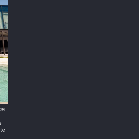
026
e
nte