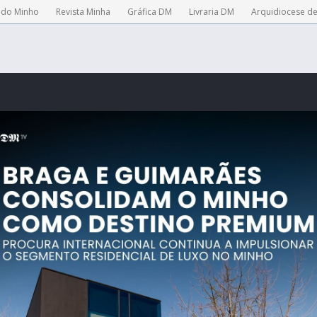
 do Minho
Revista Minha
Gráfica DM
Livraria DM
Arquidiocese d