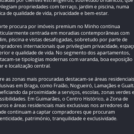
lizadas por clientes estrangeiros, sobretudo britânicos, que
vilegiam propriedades com terraço, jardim e piscina, numa
ica de qualidade de vida, privacidade e bem-estar.
orte procura por imóveis premium no Minho continua
ticularmente centrada em moradias contemporâneas com
dim, piscina e vistas desafogadas, sobretudo por parte de
pradores internacionais que privilegiam privacidade, espaç
erior e qualidade de vida. No segmento dos apartamentos,
tacam-se tipologias modernas com varanda, boa exposição
ar e localização central.
re as zonas mais procuradas destacam-se áreas residenciai
lusivas em Braga, como Fraião, Nogueiró, Lamaçães e Gualt
eficiando da proximidade a serviços, escolas, zonas verdes 
ssibilidades. Em Guimarães, o Centro Histórico, a Zona de
ros e áreas residenciais mais exclusivas nos arredores da
ade continuam a captar compradores que procuram
enticidade, património, tranquilidade e exclusividade.