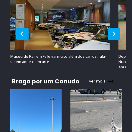
Museu do Rali em Fafe vai muito além dos carros, fala-
Depois 
se em amor e em arte
Nun’Álv
em Por
Braga por um Canudo
ver mais