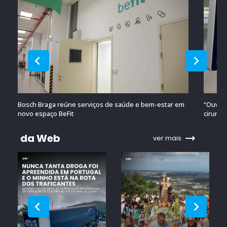
Bosch Braga reúne serviços de saúde e bem-estar em
“Ouvido
novo espaço BeFit
cirurgi
da Web
ver mais