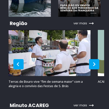
Região
ver mais
Terras de Bouro vive "fim de semana maior" com a
ACAREG 
alegria e o convívio das Festas de S. Brás
Minuto ACAREG
ver mais