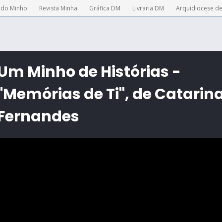
 do Minho
Revista Minha
Gráfica DM
Livraria DM
Arquidiocese d
Um Minho de Histórias -
"Memórias de Ti", de Catarin
Fernandes