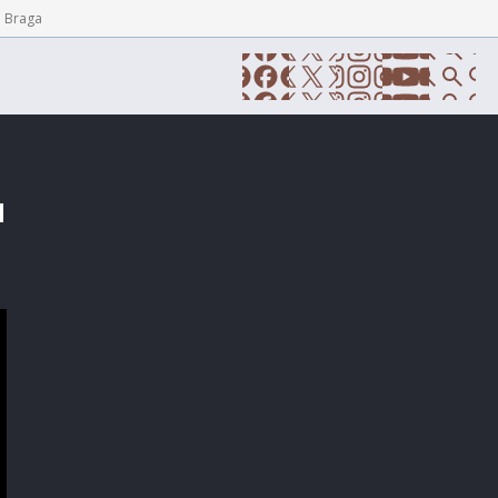
e Braga
a