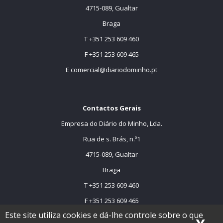
4715-089, Gualtar
Braga
T +351 253 609 460
F +351 253 609 465
E
comercial@diariodominho.pt
Contactos Gerais
Empresa do Diário do Minho, Lda.
Rua de s. Brás, n.º1
4715-089, Gualtar
Braga
T +351 253 609 460
F +351 253 609 465
Este site utiliza cookies e dá-lhe controle sobre o que
E
comercial@dmtv.pt