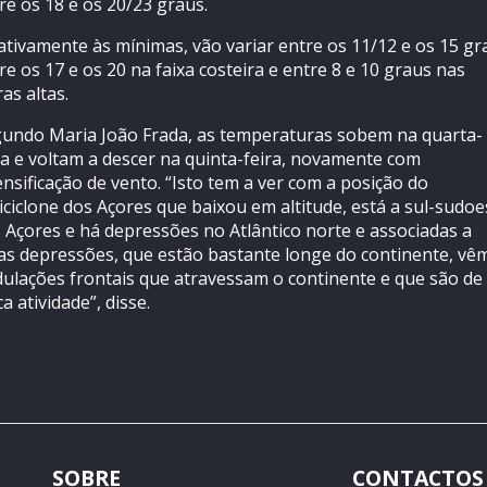
re os 18 e os 20/23 graus.
ativamente às mínimas, vão variar entre os 11/12 e os 15 gr
re os 17 e os 20 na faixa costeira e entre 8 e 10 graus nas
ras altas.
undo Maria João Frada, as temperaturas sobem na quarta-
ra e voltam a descer na quinta-feira, novamente com
ensificação de vento. “Isto tem a ver com a posição do
iciclone dos Açores que baixou em altitude, está a sul-sudoe
 Açores e há depressões no Atlântico norte e associadas a
as depressões, que estão bastante longe do continente, vê
ulações frontais que atravessam o continente e que são de
ca atividade”, disse.
SOBRE
CONTACTOS