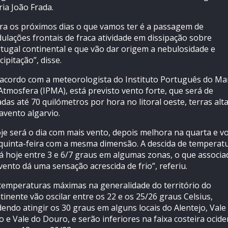
ia João Frada.
ra os próximos dias o que vamos ter é a passagem de
ulações frontais de fraca atividade em dissipação sobre
tugal continental e que vão dar origem a nebulosidade e
cipitação”, disse.
acordo com a meteorologista do Instituto Português do Ma
Atmosfera (IPMA), está previsto vento forte, que será de
adas até 70 quilómetros por hora no litoral oeste, terras alt
avento algarvio.
je será o dia com mais vento, depois melhora na quarta e vo
quinta-feira com a mesma dimensão. A descida de temperat
á hoje entre 3 e 6/7 graus em algumas zonas, o que associa
vento dá uma sensação acrescida de frio”, referiu.
temperaturas máximas na generalidade do território do
tinente vão oscilar entre os 22 e os 25/26 graus Celsius,
endo atingir os 30 graus em alguns locais do Alentejo, Vale
o e Vale do Douro, e serão inferiores na faixa costeira ocide