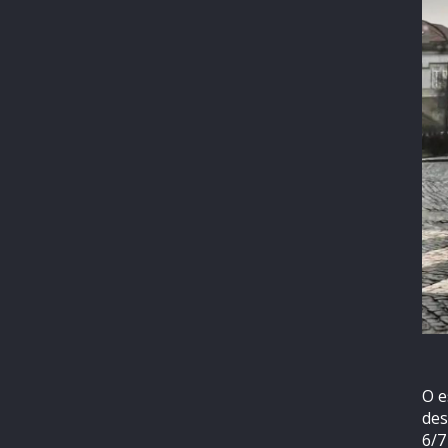
O e
des
6/7