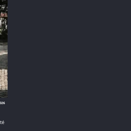
026
té