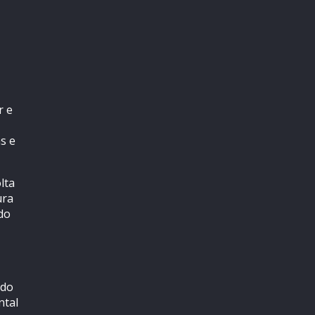
r e
as e
lta
ura
do
 do
ntal