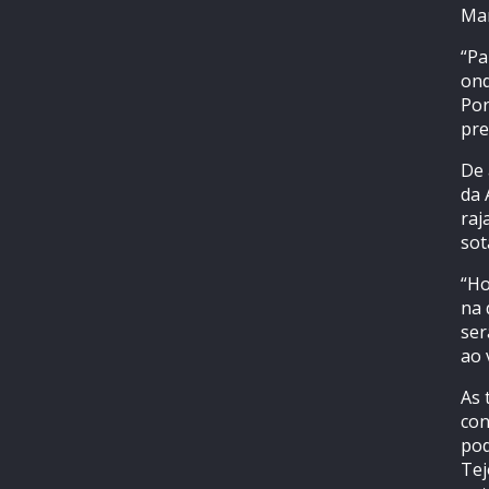
Mar
“Pa
ond
Por
pre
De 
da 
raj
sot
“Ho
na 
ser
ao 
As 
con
pod
Tej