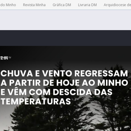
 do Minho
Revista Minha
Gráfica DM
Livraria DM
Arquidiocese d