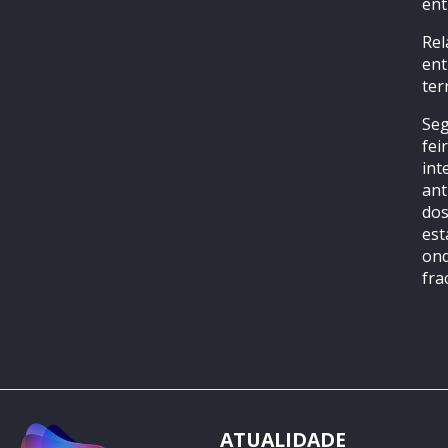
ent
Rel
ent
ter
Seg
fei
int
ant
dos
est
ond
fra
ATUALIDADE