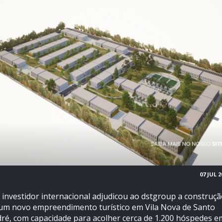
07 JUL 2
investidor internacional adjudicou ao dstgroup a construç
um novo empreendimento turístico em Vila Nova de Santo
ré, com capacidade para acolher cerca de 1.200 hóspedes e