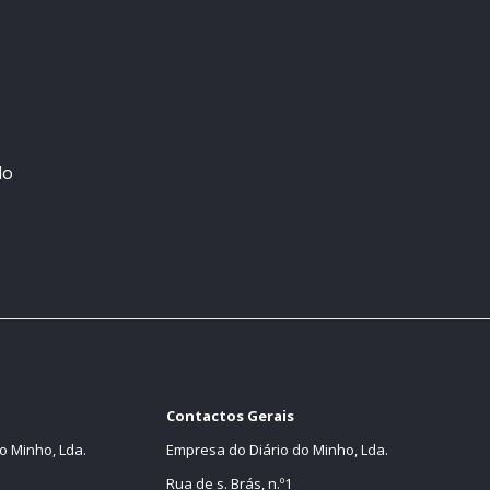
do
Contactos Gerais
o Minho, Lda.
Empresa do Diário do Minho, Lda.
Rua de s. Brás, n.º1