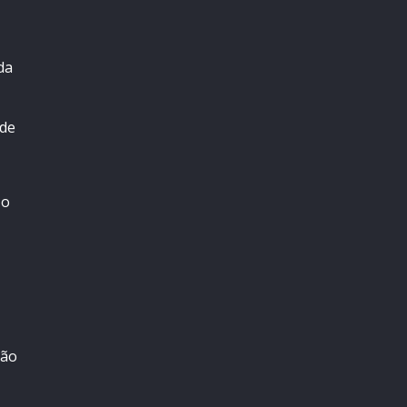
da
 de
 o
ção