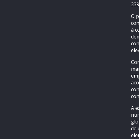
339
O p
con
à c
dem
con
ele
Con
mar
emp
aco
con
con
A e
num
glo
de 
ele