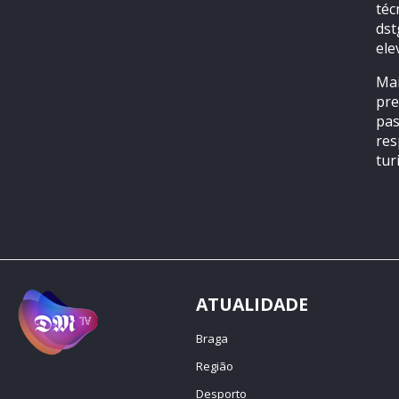
téc
dst
ele
Mai
pre
pas
res
tur
ATUALIDADE
Braga
Região
Desporto