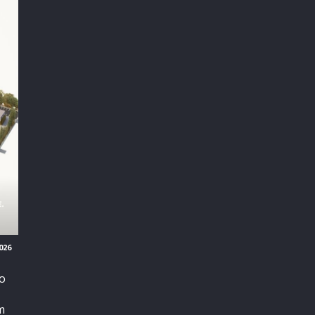
026
ão
m