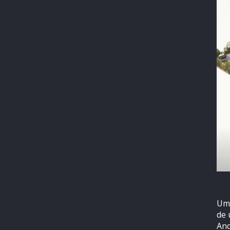
Um 
de 
And