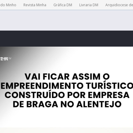
 do Minho
Revista Minha
Gráfica DM
Livraria DM
Arquidiocese d