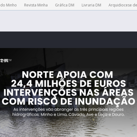
 do Minho
Revista Minha
Gráfica DM
Livraria DM
Arquidiocese d