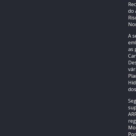
Rec
do 
Ris
Nor
A s
emb
as 
Car
Des
vár
Pla
Híd
dos
Seg
sup
ARP
reg
Mon
Pon