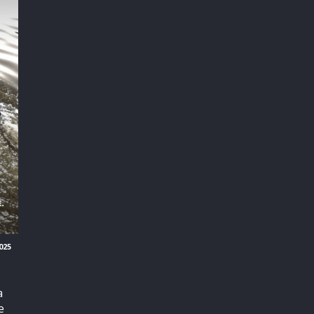
025
a
e