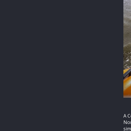
A C
Nor
sim