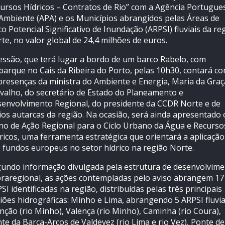
ursos Hídricos – Contratos de Rio” com a Agência Portugue
Ambiente (APA) e os Municípios abrangidos pelas Áreas de
co Potencial Significativo de Inundação (ARPSI) fluviais da re
te, no valor global de 24,4 milhões de euros.
essão, que terá lugar a bordo de um barco Rabelo, com
arque no Cais da Ribeira do Porto, pelas 10h30, contará c
presenças da ministra do Ambiente e Energia, Maria da Graç
valho, do secretário de Estado do Planeamento e
envolvimento Regional, do presidente da CCDR Norte e de
ios autarcas da região. Na ocasião, será ainda apresentado 
no de Ação Regional para o Ciclo Urbano da Água e Recurso
ricos, uma ferramenta estratégica que orientará a aplicação
 fundos europeus no setor hídrico na região Norte.
undo informação divulgada pela estrutura de desenvolvim
raregional, as ações contempladas pelo aviso abrangem 17
SI identificadas na região, distribuídas pelas três principais
iões hidrográficas: Minho e Lima, abrangendo 5 ARPSI fluvia
ção (rio Minho), Valença (rio Minho), Caminha (rio Coura),
te da Barca-Arcos de Valdevez (rio Lima e rio Vez), Ponte de