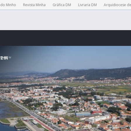
 do Minho
Revista Minha
Gráfica DM
Livraria DM
Arquidiocese d