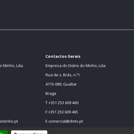
Contactos Gerais
o Minho, Lda.
Empresa do Diário do Minho, Lda.
Rua de s. Brás, n.º1
4715-089, Gualtar
Braga
T +351 253 609 460
F +351 253 609 465
ominho.pt
E
comercial@dmtv.pt
E
comercial@diariodominho.pt