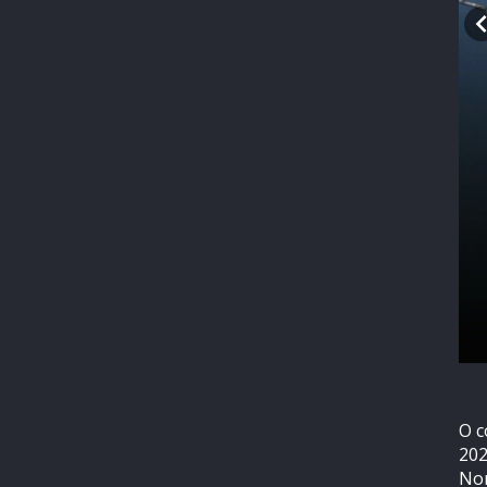
O c
202
Nor