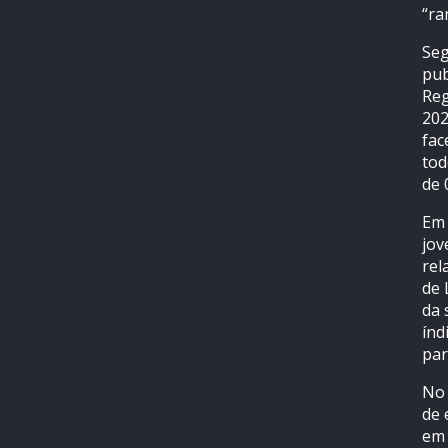
“ra
Seg
pub
Reg
202
fac
tod
de 
Em 
jov
rel
de 
da 
índ
par
No 
de 
em 