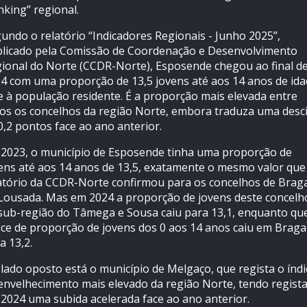
nking” regional.
undo o relatório “Indicadores Regionais - Junho 2025”,
licado pela Comissão de Coordenação e Desenvolvimento
ional do Norte (CCDR-Norte), Esposende chegou ao final d
4 com uma proporção de 13,5 jovens até aos 14 anos de id
e à população residente. É a proporção mais elevada entre
os os concelhos da região Norte, embora traduza uma desc
0,2 pontos face ao ano anterior.
2023, o município de Esposende tinha uma proporção de
ens até aos 14 anos de 13,5, exatamente o mesmo valor que
atório da CCDR-Norte confirmou para os concelhos de Brag
Lousada. Mas em 2024 a proporção de jovens deste concelh
sub-região do Tâmega e Sousa caiu para 13,1, enquanto qu
ice de proporção de jovens dos 0 aos 14 anos caiu em Braga
a 13,2.
lado oposto está o município de Melgaço, que regista o índi
envelhecimento mais elevado da região Norte, tendo regist
2024 uma subida acelerada face ao ano anterior.