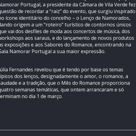
Namorar Portugal, a presidente da Câmara de Vila Verde fez
questão de recordar a “raiz” do evento, que surgiu inspirado
no ícone identitário do concelho – o Lenço de Namorados,
dando origem a um “roteiro” turístico de contornos únicos
que vai dos desfiles de moda aos concertos de música, dos
workshops aos saraus, e do lançamento de novos produtos
às exposições e aos Sabores do Romance, encontrando na
Gala Namorar Portugal a sua maior expressão.
Júlia Fernandes revelou que é tendo por base os temas
típicos dos lenços, designadamente o amor, o romance, a
saudade e a tradição, que o Mês do Romance proporciona
quatro semanas temáticas, que ontem arrancaram e só
terminam no dia 1 de março.