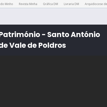
 do Minho
Revista Minha
Gráfica DM
Livraria DM
Arquidiocese d
Património - Santo António
de Vale de Poldros