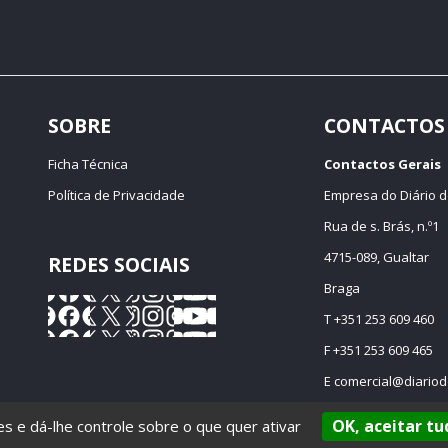
SOBRE
CONTACTOS
Ficha Técnica
Contactos Gerais
Política de Privacidade
Empresa do Diário d
Rua de s. Brás, n.º1
4715-089, Gualtar
REDES SOCIAIS
Braga
T +351 253 609 460
F +351 253 609 465
E
comercial@diariod
OK, aceitar tu
ies e dá-lhe controle sobre o que quer ativar