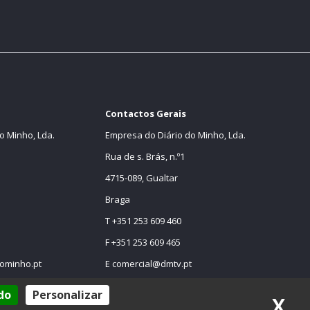
Contactos Gerais
o Minho, Lda.
Empresa do Diário do Minho, Lda.
Rua de s. Brás, n.º1
4715-089, Gualtar
Braga
T +351 253 609 460
F +351 253 609 465
ominho.pt
E
comercial@dmtv.pt
E
comercial@diariodominho.pt
do
Personalizar
X
Oc