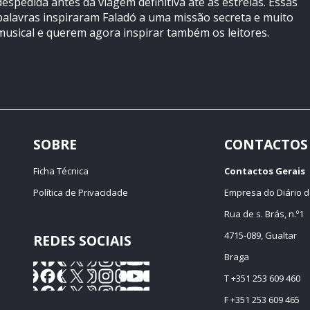
despedida antes da viagem definitiva até às estrelas. Essas
palavras inspiraram Faladó a uma missão secreta e muito
musical e querem agora inspirar também os leitores.
SOBRE
CONTACTOS
Ficha Técnica
Contactos Gerais
Política de Privacidade
Empresa do Diário d
Rua de s. Brás, n.º1
4715-089, Gualtar
REDES SOCIAIS
Braga
T +351 253 609 460
F +351 253 609 465