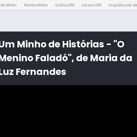
 do Minho
Revista Minha
Gráfica DM
Livraria DM
Arquidiocese d
Um Minho de Histórias - "O
Menino Faladó", de Maria da
Luz Fernandes