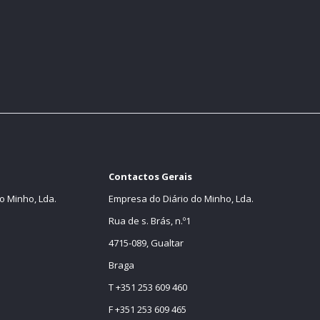
Contactos Gerais
o Minho, Lda.
Empresa do Diário do Minho, Lda.
Rua de s. Brás, n.º1
4715-089, Gualtar
Braga
T +351 253 609 460
F +351 253 609 465