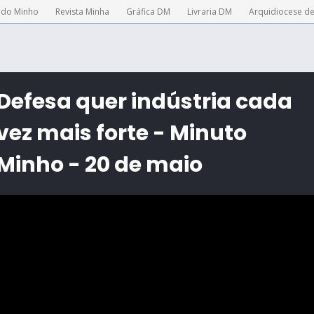
 do Minho
Revista Minha
Gráfica DM
Livraria DM
Arquidiocese d
Defesa quer indústria cada
vez mais forte - Minuto
Minho - 20 de maio