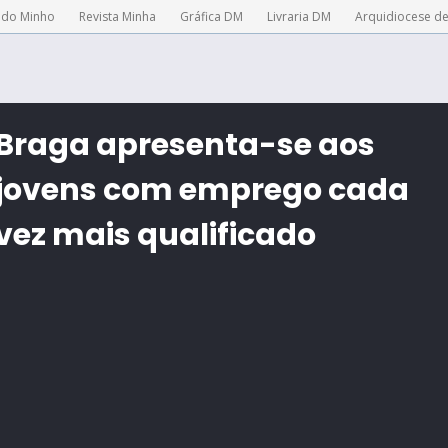
 do Minho
Revista Minha
Gráfica DM
Livraria DM
Arquidiocese d
Braga apresenta-se aos
jovens com emprego cada
vez mais qualificado