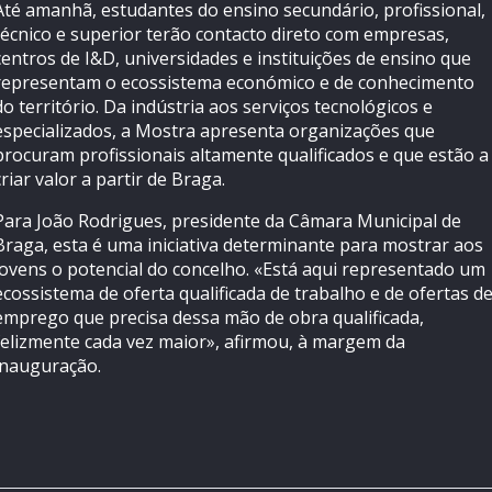
Até amanhã, estudantes do ensino secundário, profissional,
técnico e superior terão contacto direto com empresas,
centros de I&D, universidades e instituições de ensino que
representam o ecossistema económico e de conhecimento
do território. Da indústria aos serviços tecnológicos e
especializados, a Mostra apresenta organizações que
procuram profissionais altamente qualificados e que estão a
criar valor a partir de Braga.
Para João Rodrigues, presidente da Câmara Municipal de
Braga, esta é uma iniciativa determinante para mostrar aos
jovens o potencial do concelho. «Está aqui representado um
ecossistema de oferta qualificada de trabalho e de ofertas d
emprego que precisa dessa mão de obra qualificada,
felizmente cada vez maior», afirmou, à margem da
inauguração.