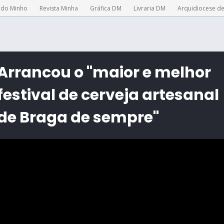
 do Minho
Revista Minha
Gráfica DM
Livraria DM
Arquidiocese d
Arrancou o "maior e melhor
festival de cerveja artesanal
de Braga de sempre"