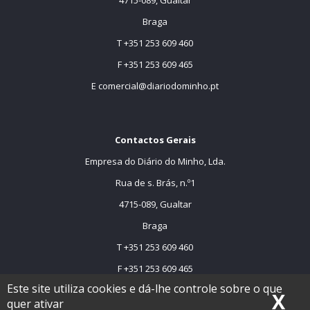
4715-089, Gualtar
Braga
T +351 253 609 460
F +351 253 609 465
E
comercial@diariodominho.pt
Contactos Gerais
Empresa do Diário do Minho, Lda.
Rua de s. Brás, n.º1
4715-089, Gualtar
Braga
T +351 253 609 460
F +351 253 609 465
Este site utiliza cookies e dá-lhe controle sobre o que
E
comercial@dmtv.pt
X
Oc
quer ativar