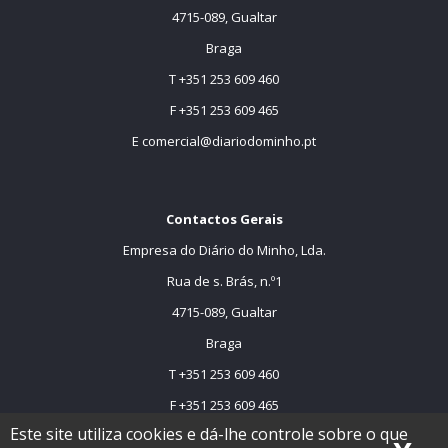
4715-089, Gualtar
Braga
T +351 253 609 460
F +351 253 609 465
E
comercial@diariodominho.pt
Contactos Gerais
Empresa do Diário do Minho, Lda.
Rua de s. Brás, n.º1
4715-089, Gualtar
Braga
T +351 253 609 460
F +351 253 609 465
Este site utiliza cookies e dá-lhe controle sobre o que
E
comercial@dmtv.pt