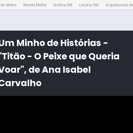
 do Minho
Revista Minha
Gráfica DM
Livraria DM
Arquidiocese d
Um Minho de Histórias -
"Titão - O Peixe que Queria
Voar", de Ana Isabel
Carvalho