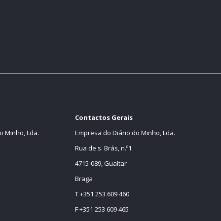
Contactos Gerais
o Minho, Lda.
Empresa do Diário do Minho, Lda.
Rua de s. Brás, n.º1
4715-089, Gualtar
Braga
T +351 253 609 460
F +351 253 609 465