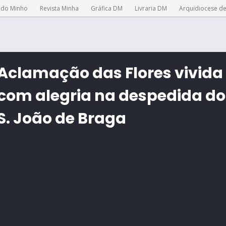
 do Minho
Revista Minha
Gráfica DM
Livraria DM
Arquidiocese d
Aclamação das Flores vivida
com alegria na despedida do
S. João de Braga