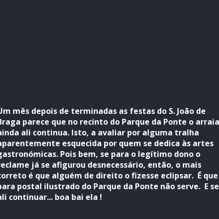
Um mês depois de terminadas as festas do S. João de
Braga parece que no recinto do Parque da Ponte o arraia
ainda ali continua. Isto, a avaliar por alguma tralha
aparentemente esquecida por quem se dedica às artes
gastronómicas. Pois bem, se para o legítimo dono o
reclame já se afigurou desnecessário, então, o mais
correto é que alguém de direito o fizesse eclipsar. É que
para postal ilustrado do Parque da Ponte não serve. E se
ali continuar... boa bai ela !