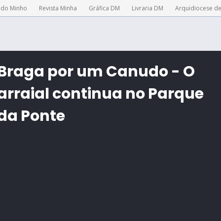
 do Minho
Revista Minha
Gráfica DM
Livraria DM
Arquidiocese d
Braga por um Canudo - O
arraial continua no Parque
da Ponte