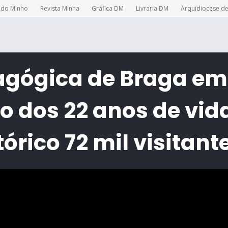
 do Minho
Revista Minha
Gráfica DM
Livraria DM
Arquidiocese d
agógica de Braga em
o dos 22 anos de vi
órico 72 mil visitant