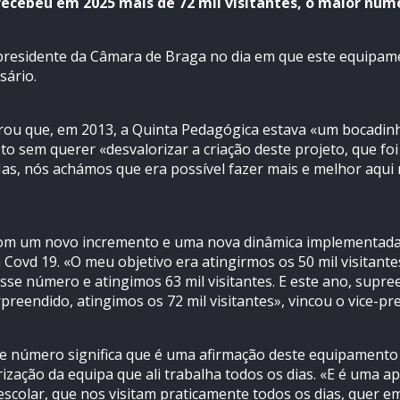
ecebeu em 2025 mais de 72 mil visitantes, o maior núm
presidente da Câmara de Braga no dia em que este equipam
sário.
mbrou que, em 2013, a Quinta Pedagógica estava «um bocadin
sto sem querer «desvalorizar a criação deste projeto, que f
Mas, nós achámos que era possível fazer mais e melhor aqui
 com um novo incremento e uma nova dinâmica implementada,
Covd 19. «O meu objetivo era atingirmos os 50 mil visitan
e número e atingimos 63 mil visitantes. E este ano, supre
preendido, atingimos os 72 mil visitantes», vincou o vice-p
ste número significa que é uma afirmação deste equipamento
ização da equipa que ali trabalha todos os dias. «E é uma ap
scolar, que nos visitam praticamente todos os dias, quer em