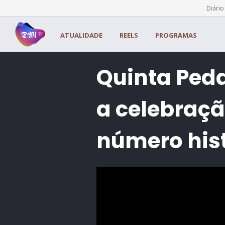
Painel de Gerenciamento de Cookies
Diário
ATUALIDADE
REELS
PROGRAMAS
Quinta Ped
a celebraçã
número hist