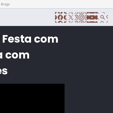
e Braga
 Festa com
da com
es