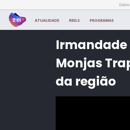
Painel de Gerenciamento de Cookies
Diário
ATUALIDADE
REELS
PROGRAMAS
Irmandade d
Monjas Trap
da região