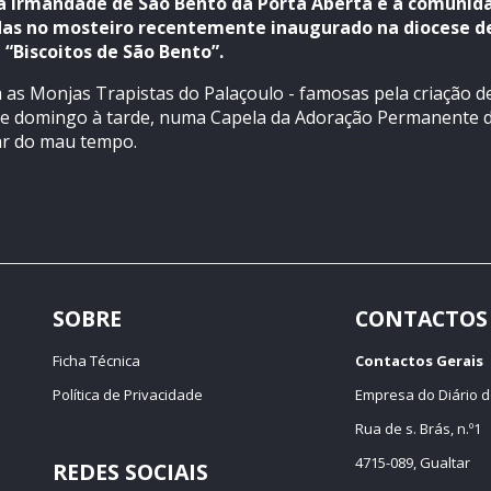
a Irmandade de São Bento da Porta Aberta e a comunida
adas no mosteiro recentemente inaugurado na diocese 
“Biscoitos de São Bento”.
m as Monjas Trapistas do Palaçoulo - famosas pela criação 
ste domingo à tarde, numa Capela da Adoração Permanente 
ar do mau tempo.
SOBRE
CONTACTOS
Ficha Técnica
Contactos Gerais
Política de Privacidade
Empresa do Diário d
Rua de s. Brás, n.º1
4715-089, Gualtar
REDES SOCIAIS