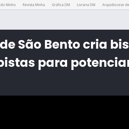
 do Minho
Revista Minha
Gráfica DM
Livraria DM
Arquidiocese d
e São Bento cria bi
istas para potencia