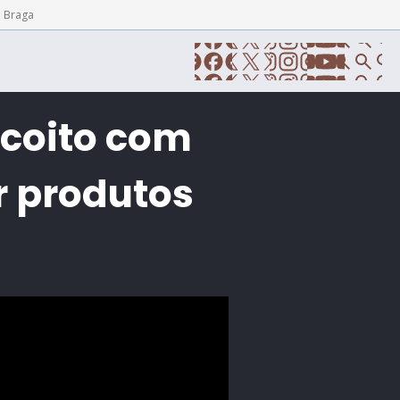
e Braga
scoito com
r produtos