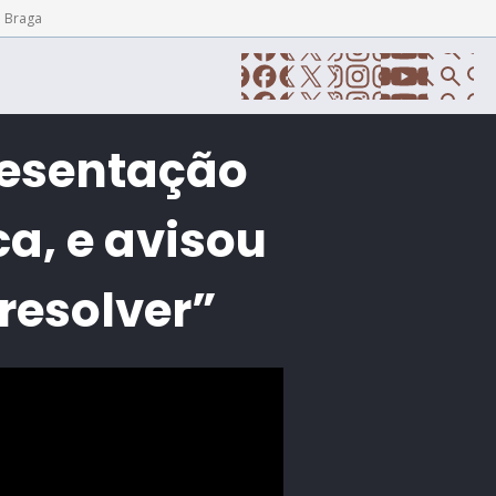
e Braga
resentação
a, e avisou
resolver”