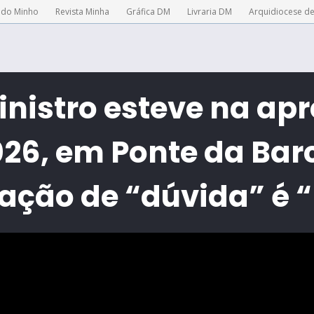
 do Minho
Revista Minha
Gráfica DM
Livraria DM
Arquidiocese d
nistro esteve na ap
26, em Ponte da Barc
ação de “dúvida” é “