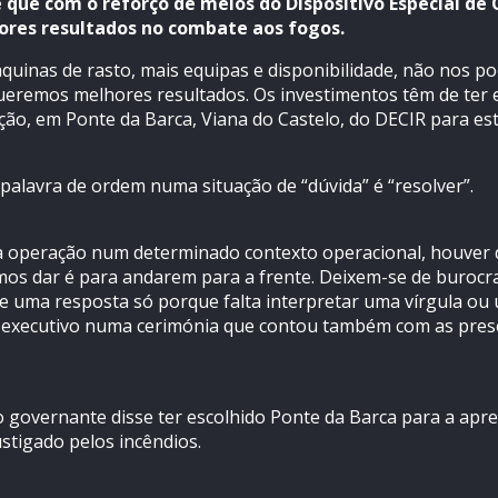
 que com o reforço de meios do Dispositivo Especial de
ores resultados no combate aos fogos.
áquinas de rasto, mais equipas e disponibilidade, não no
ueremos melhores resultados. Os investimentos têm de ter e
o, em Ponte da Barca, Viana do Castelo, do DECIR para es
 palavra de ordem numa situação de “dúvida” é “resolver”.
 operação num determinado contexto operacional, houver d
os dar é para andarem para a frente. Deixem-se de burocra
e uma resposta só porque falta interpretar uma vírgula o
o executivo numa cerimónia que contou também com as pres
 governante disse ter escolhido Ponte da Barca para a apre
stigado pelos incêndios.