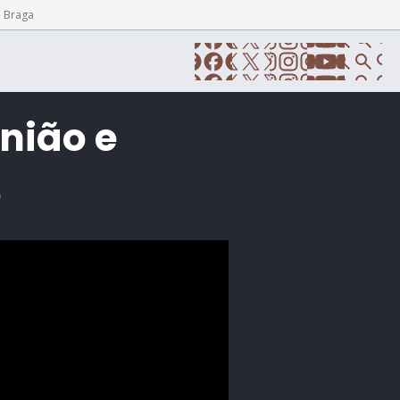
e Braga
união e
o