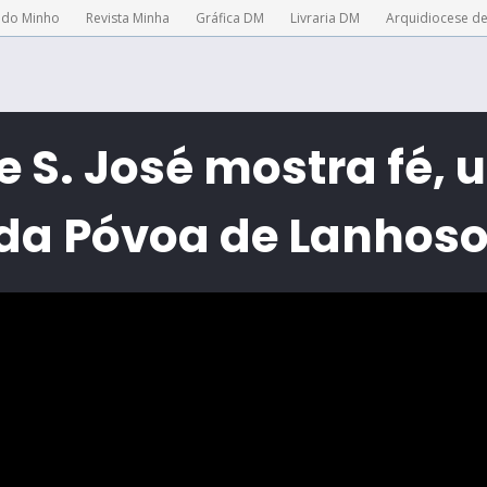
 do Minho
Revista Minha
Gráfica DM
Livraria DM
Arquidiocese d
e S. José mostra fé, 
 da Póvoa de Lanhos