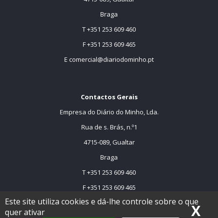
Braga
T +351 253 609 460
F +351 253 609 465
E
comercial@diariodominho.pt
Contactos Gerais
Empresa do Diário do Minho, Lda.
Rua de s. Brás, n.º1
4715-089, Gualtar
Braga
T +351 253 609 460
F +351 253 609 465
Este site utiliza cookies e dá-lhe controle sobre o que
E
comercial@dmtv.pt
X
Oc
quer ativar
E
comercial@diariodominho.pt