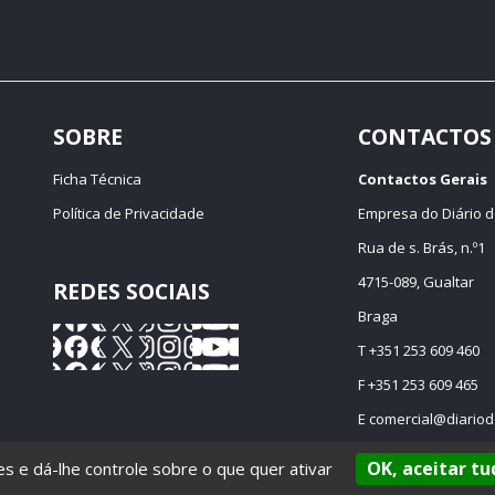
SOBRE
CONTACTOS
Ficha Técnica
Contactos Gerais
Política de Privacidade
Empresa do Diário d
Rua de s. Brás, n.º1
4715-089, Gualtar
REDES SOCIAIS
Braga
T +351 253 609 460
F +351 253 609 465
E
comercial@diariod
OK, aceitar tu
ies e dá-lhe controle sobre o que quer ativar