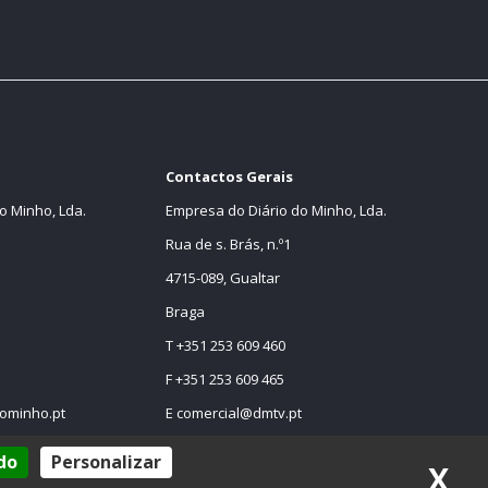
Contactos Gerais
o Minho, Lda.
Empresa do Diário do Minho, Lda.
Rua de s. Brás, n.º1
4715-089, Gualtar
Braga
T +351 253 609 460
F +351 253 609 465
ominho.pt
E
comercial@dmtv.pt
E
comercial@diariodominho.pt
do
Personalizar
X
Oc