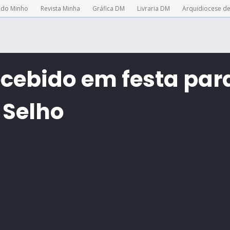
 do Minho
Revista Minha
Gráfica DM
Livraria DM
Arquidiocese d
cebido em festa par
 Selho