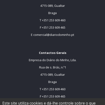
4715-089, Gualtar
Braga
T +351 253 609 460
F +351 253 609 465
E
comercial@diariodominho.pt
Contactos Gerais
Empresa do Diário do Minho, Lda.
Rua de s. Brás, n.º1
4715-089, Gualtar
Braga
T +351 253 609 460
F +351 253 609 465
Este site utiliza cookies e dá-lhe controle sobre o que
E
comercial@dmtv.pt