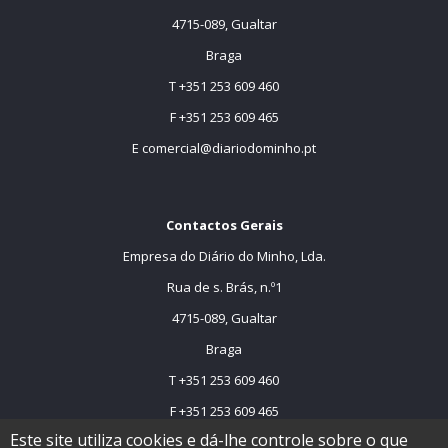
4715-089, Gualtar
Braga
T +351 253 609 460
F +351 253 609 465
E
comercial@diariodominho.pt
Contactos Gerais
Empresa do Diário do Minho, Lda.
Rua de s. Brás, n.º1
4715-089, Gualtar
Braga
T +351 253 609 460
F +351 253 609 465
Este site utiliza cookies e dá-lhe controle sobre o que
E
comercial@dmtv.pt