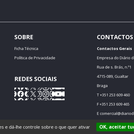
SOBRE
CONTACTOS
Ficha Técnica
Contactos Gerais
Política de Privacidade
Empresa do Diário d
Rua de s. Brás, n.º1
4715-089, Gualtar
REDES SOCIAIS
Braga
T +351 253 609 460
F +351 253 609 465
E
comercial@diariod
OK, aceitar tu
ies e dá-lhe controle sobre o que quer ativar