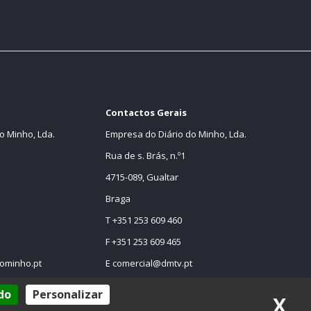
Contactos Gerais
o Minho, Lda.
Empresa do Diário do Minho, Lda.
Rua de s. Brás, n.º1
4715-089, Gualtar
Braga
T +351 253 609 460
F +351 253 609 465
ominho.pt
E
comercial@dmtv.pt
E
comercial@diariodominho.pt
do
Personalizar
X
Oc