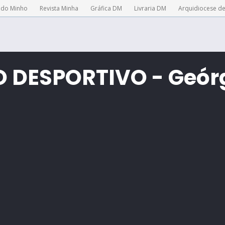
 do Minho
Revista Minha
Gráfica DM
Livraria DM
Arquidiocese d
 DESPORTIVO - Geórg