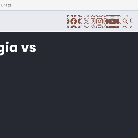
e Braga
ia vs