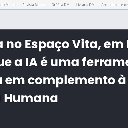
 do Minho
Revista Minha
Gráfica DM
Livraria DM
Arquidiocese d
 no Espaço Vita, em
ue a IA é uma ferram
a em complemento à
ia Humana