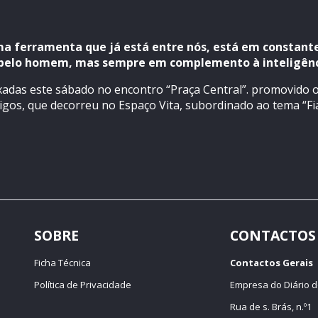
é uma ferramenta que já está entre nós, está em constan
a pelo homem, mas sempre em complemento à inteligên
xadas este sábado no encontro “Praça Central”. promovido 
gos, que decorreu no Espaço Vita, subordinado ao tema “Fia-
SOBRE
CONTACTOS
Ficha Técnica
Contactos Gerais
Política de Privacidade
Empresa do Diário d
Rua de s. Brás, n.º1