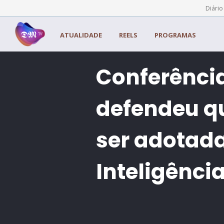
Painel de Gerenciamento de Cookies
Diário
ATUALIDADE
REELS
PROGRAMAS
Conferência
defendeu q
ser adotad
Inteligênc