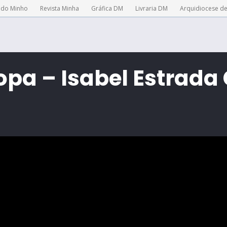
 do Minho
Revista Minha
Gráfica DM
Livraria DM
Arquidiocese d
opa – Isabel Estrada 