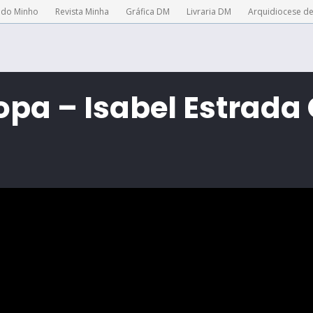
 do Minho
Revista Minha
Gráfica DM
Livraria DM
Arquidiocese d
opa – Isabel Estrada 