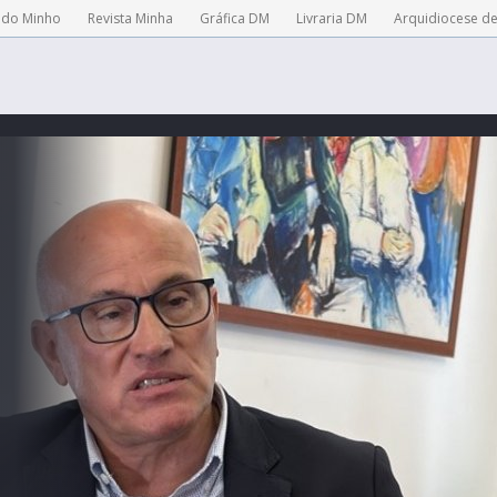
 do Minho
Revista Minha
Gráfica DM
Livraria DM
Arquidiocese d