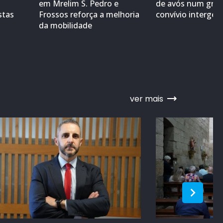
em Mrelim S. Pedro e
de avós num gra
stas
Frossos reforça a melhoria
convívio interger
da mobilidade
ver mais