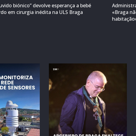
uvido biónico” devolve esperança a bebé
Administr
rdo em cirurgia inédita na ULS Braga
«Braga não
habitação