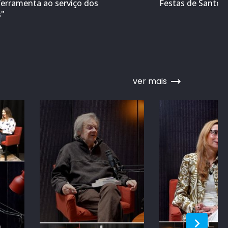
ferramenta ao serviço dos
Festas de Santo A
s"
ver mais