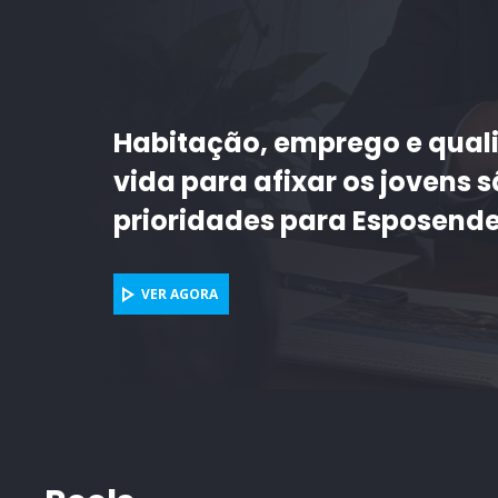
Intercâmbio com cidade de 
deixa em Braga mural artís
VER AGORA