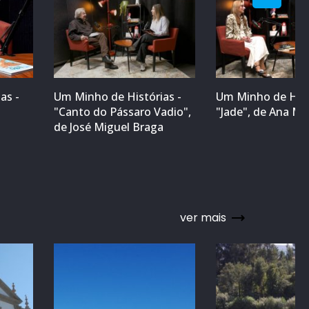
as -
Um Minho de Histórias -
Um Minho de Hist
"Canto do Pássaro Vadio",
"Jade", de Ana M
a
de José Miguel Braga
ver mais