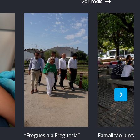
ver mais
“Freguesia a Freguesia”
Famalicão junta m