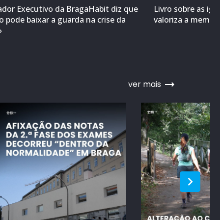
ador Executivo da BragaHabit diz que
Livro sobre as ig
 pode baixar a guarda na crise da
valoriza a memóri
»
ver mais