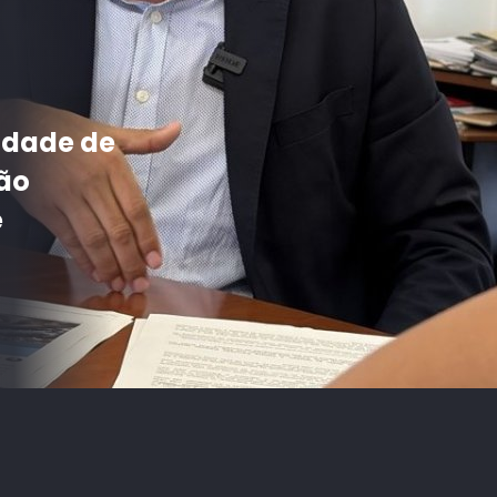
Cali
tico