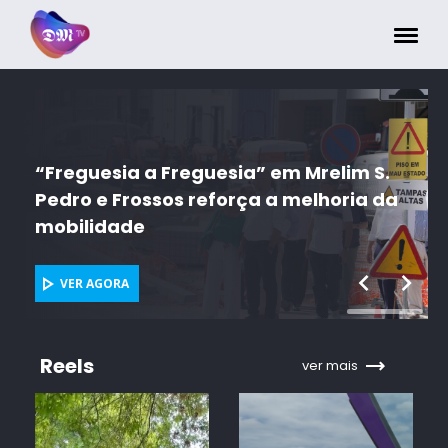
Painel de Gerenciamento de Cookies
im S.
ria da
ACAREG 2026 "é um grande laborató
de esperança" e de "humanidade"
VER AGORA
Reels
ver mais