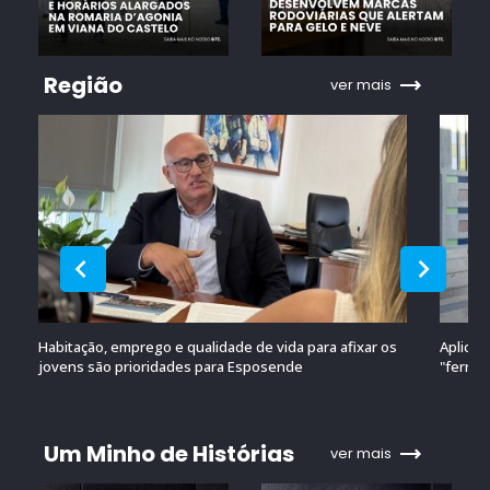
Região
ver mais
Habitação, emprego e qualidade de vida para afixar os
Aplicaç
jovens são prioridades para Esposende
"ferram
Um Minho de Histórias
ver mais