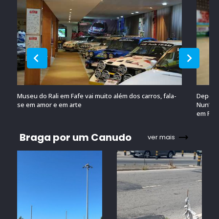
Museu do Rali em Fafe vai muito além dos carros, fala-
Depois 
se em amor e em arte
Nun’Álv
em Por
Braga por um Canudo
ver mais