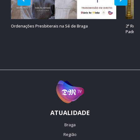
Ordenações Presbiterais na Sé de Braga
2ª Roma
Padroei
ATUALIDADE
Braga
Região