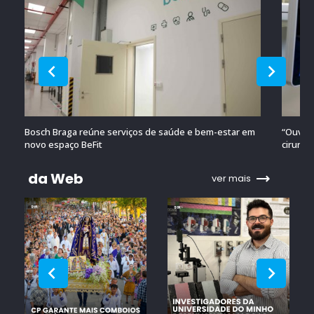
Bosch Braga reúne serviços de saúde e bem-estar em
“Ouvido
novo espaço BeFit
cirurgi
da Web
ver mais