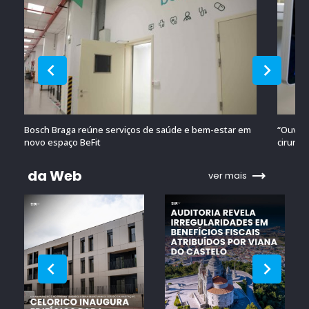
Bosch Braga reúne serviços de saúde e bem-estar em
“Ouvido
novo espaço BeFit
cirurgi
da Web
ver mais