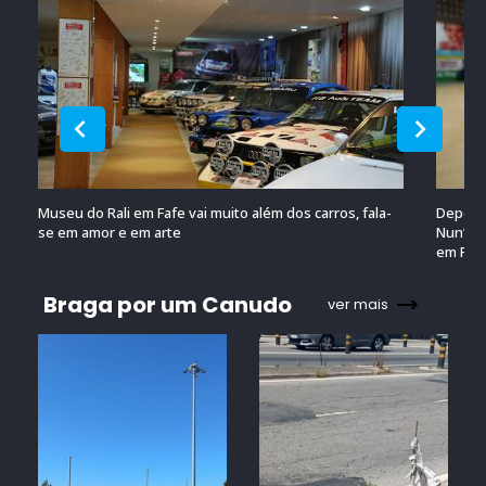
Museu do Rali em Fafe vai muito além dos carros, fala-
Depois 
se em amor e em arte
Nun’Álv
em Por
Braga por um Canudo
ver mais