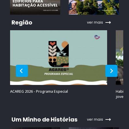
Região
ver mais
ACAREG 2026 - Programa Especial
Habitaç
jovens 
Um Minho de Histórias
ver mais