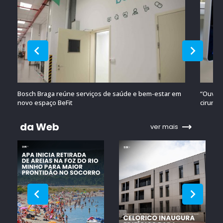
Bosch Braga reúne serviços de saúde e bem-estar em
“Ouvido
novo espaço BeFit
cirurgi
da Web
ver mais