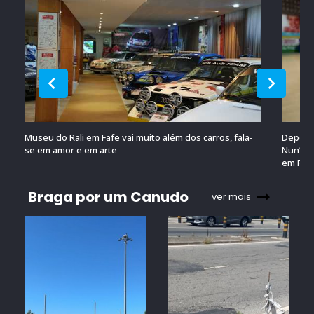
Museu do Rali em Fafe vai muito além dos carros, fala-
Depois 
se em amor e em arte
Nun’Álv
em Por
Braga por um Canudo
ver mais