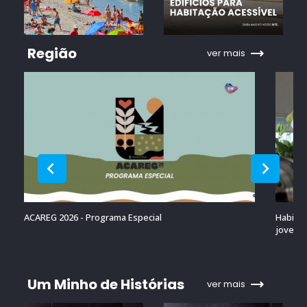
Região
ver mais
ACAREG 2026 - Programa Especial
Habitaç
jovens 
Um Minho de Histórias
ver mais