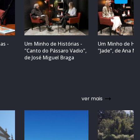
as -
Um Minho de Histórias -
Um Minho de Hist
"Canto do Pássaro Vadio",
"Jade", de Ana M
a
de José Miguel Braga
ver mais