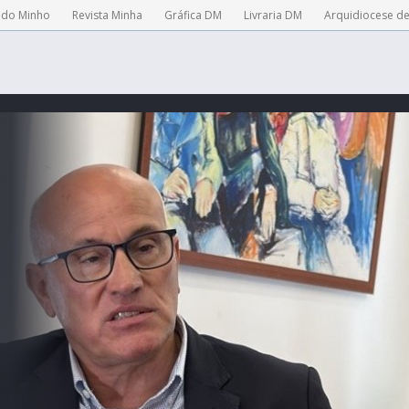
 do Minho
Revista Minha
Gráfica DM
Livraria DM
Arquidiocese d