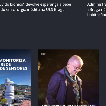
uvido biónico” devolve esperança a bebé
Administr
rdo em cirurgia inédita na ULS Braga
«Braga não
habitação