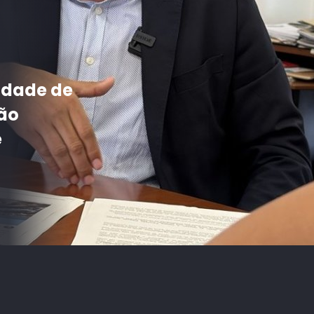
Cali
tico