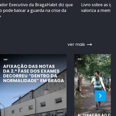
ador Executivo da BragaHabit diz que
Livro sobre as ig
 pode baixar a guarda na crise da
valoriza a memóri
»
ver mais