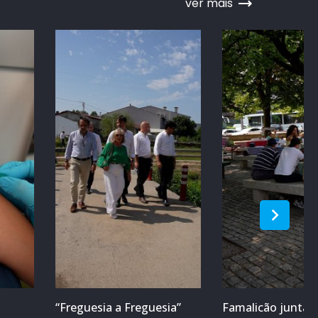
ver mais
“Freguesia a Freguesia”
Famalicão junta m