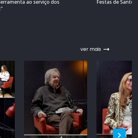
ferramenta ao serviço dos
Festas de Santo A
s"
ver mais