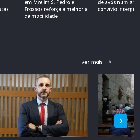
em Mrelim S. Pedro e
de avós num gra
stas
Frossos reforça a melhoria
convívio interger
da mobilidade
ver mais