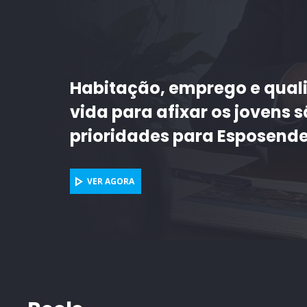
Intercâmbio com cidade de 
deixa em Braga mural artís
VER AGORA