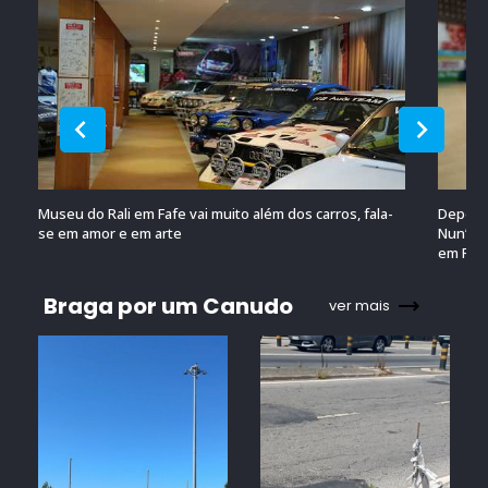
Museu do Rali em Fafe vai muito além dos carros, fala-
Depois 
se em amor e em arte
Nun’Álv
em Por
Braga por um Canudo
ver mais