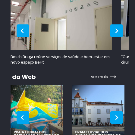
Bosch Braga reúne serviços de saúde e bem-estar em
“Ouvido
novo espaço BeFit
cirurgi
da Web
ver mais