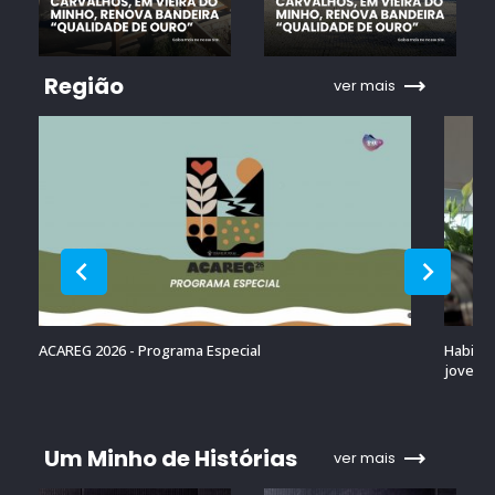
Região
ver mais
ACAREG 2026 - Programa Especial
Habitaç
jovens 
Um Minho de Histórias
ver mais