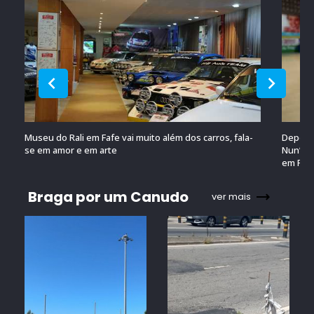
Museu do Rali em Fafe vai muito além dos carros, fala-
Depois 
se em amor e em arte
Nun’Álv
em Por
Braga por um Canudo
ver mais