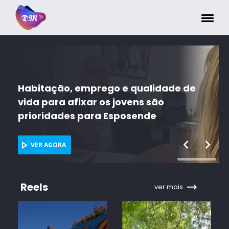
Painel de Gerenciamento de Cookies
de de
Intercâmbio com cidade de Cali de
em Braga mural artístico
VER AGORA
Reels
ver mais