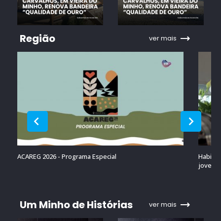
Região
ver mais
ACAREG 2026 - Programa Especial
Habitaç
jovens 
Um Minho de Histórias
ver mais