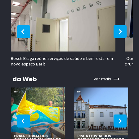
Bosch Braga reúne serviços de saúde e bem-estar em
“Ouvido
novo espaço BeFit
cirurgi
da Web
ver mais