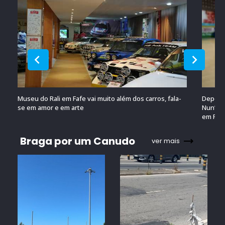
Museu do Rali em Fafe vai muito além dos carros, fala-
Depois 
se em amor e em arte
Nun’Álv
em Por
Braga por um Canudo
ver mais