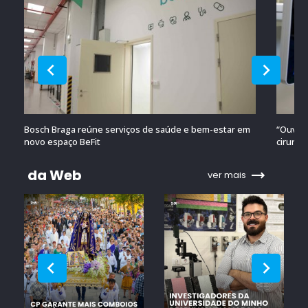
Bosch Braga reúne serviços de saúde e bem-estar em
“Ouvido
novo espaço BeFit
cirurgi
da Web
ver mais