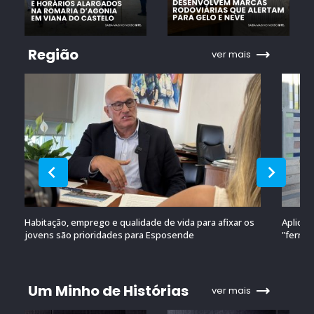
Região
ver mais
Habitação, emprego e qualidade de vida para afixar os
Aplicaç
jovens são prioridades para Esposende
"ferram
Um Minho de Histórias
ver mais