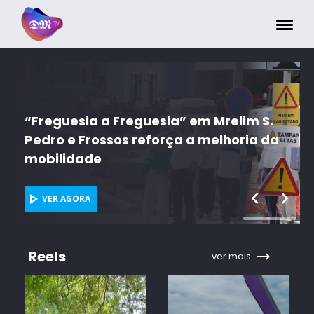
Painel de Gerenciamento de Cookies
 S.
 da
ACAREG 2026 "é um grande laboratório
de esperança" e de "humanidade"
VER AGORA
Reels
ver mais