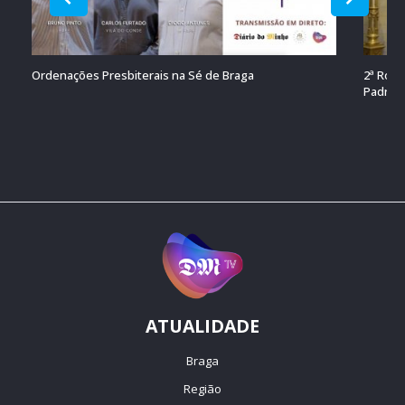
Ordenações Presbiterais na Sé de Braga
2ª Roma
Padroei
ATUALIDADE
Braga
Região