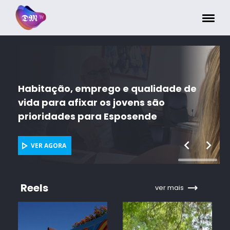
Painel de Gerenciamento de Cookies
emprego e qualidade de
ixar os jovens são
Intercâmbio com 
 para Esposende
em Braga mural a
VER AGORA
Reels
ver mais