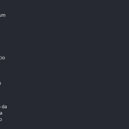
num
cio
u
o da
ma
o