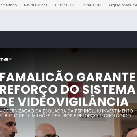
 do Minho
Revista Minha
Gráfica DM
Livraria DM
Arquidiocese d