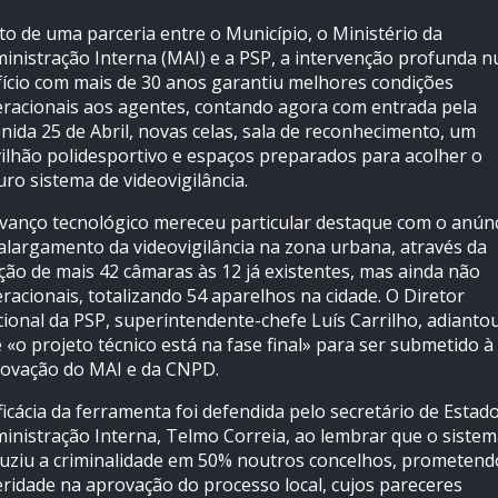
to de uma parceria entre o Município, o Ministério da
inistração Interna (MAI) e a PSP, a intervenção profunda 
fício com mais de 30 anos garantiu melhores condições
racionais aos agentes, contando agora com entrada pela
nida 25 de Abril, novas celas, sala de reconhecimento, um
ilhão polidesportivo e espaços preparados para acolher o
uro sistema de videovigilância.
vanço tecnológico mereceu particular destaque com o anún
alargamento da videovigilância na zona urbana, através da
ção de mais 42 câmaras às 12 já existentes, mas ainda não
racionais, totalizando 54 aparelhos na cidade. O Diretor
ional da PSP, superintendente-chefe Luís Carrilho, adianto
 «o projeto técnico está na fase final» para ser submetido à
ovação do MAI e da CNPD.
ficácia da ferramenta foi defendida pelo secretário de Estad
inistração Interna, Telmo Correia, ao lembrar que o siste
uziu a criminalidade em 50% noutros concelhos, prometend
eridade na aprovação do processo local, cujos pareceres