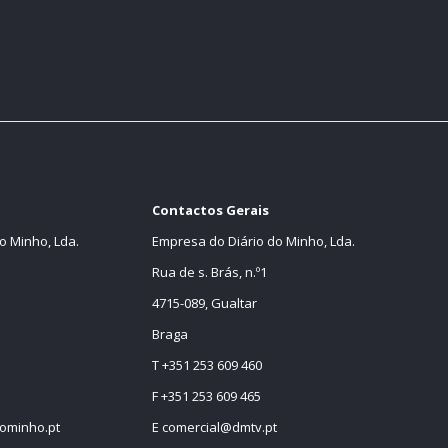
Contactos Gerais
o Minho, Lda.
Empresa do Diário do Minho, Lda.
Rua de s. Brás, n.º1
4715-089, Gualtar
Braga
T +351 253 609 460
F +351 253 609 465
ominho.pt
E
comercial@dmtv.pt