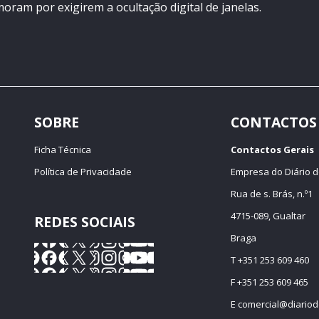
oram por exigirem a ocultação digital de janelas.
SOBRE
CONTACTOS
Ficha Técnica
Contactos Gerais
Política de Privacidade
Empresa do Diário d
Rua de s. Brás, n.º1
4715-089, Gualtar
REDES SOCIAIS
Braga
T +351 253 609 460
F +351 253 609 465
E
comercial@diariod