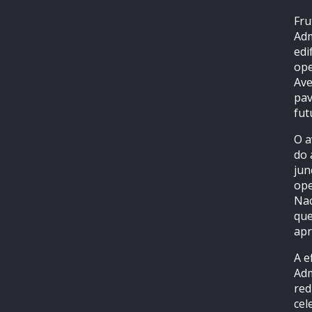
Fru
Adm
edi
ope
Ave
pav
fut
O a
do 
jun
ope
Nac
que
apr
A e
Adm
red
cel