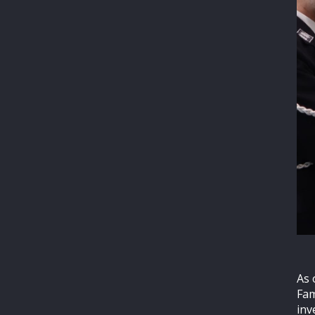
As 
Fam
inv