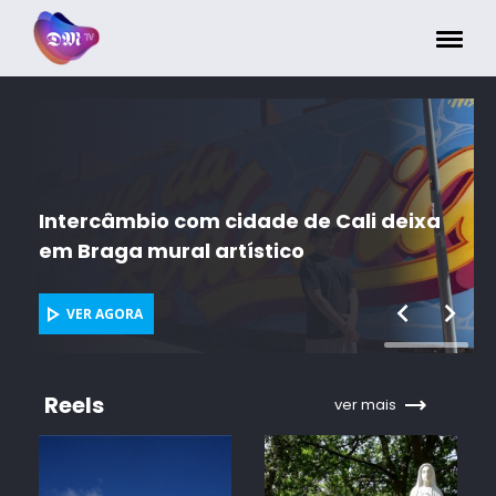
Painel de Gerenciamento de Cookies
Emoção, luz e cor na Peregrinação dos
Emigrantes ao Santuário do Sameiro, em
Braga
VER AGORA
Reels
ver mais