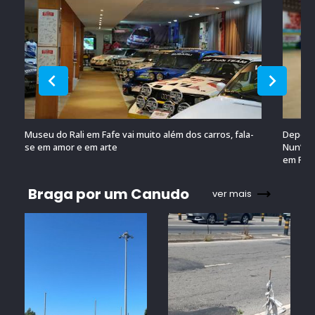
Museu do Rali em Fafe vai muito além dos carros, fala-
Depois 
se em amor e em arte
Nun’Álv
em Por
Braga por um Canudo
ver mais