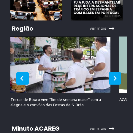
Região
ver mais
Terras de Bouro vive "fim de semana maior" com a
ACAREG 
alegria e o convívio das Festas de S. Brás
Minuto ACAREG
ver mais