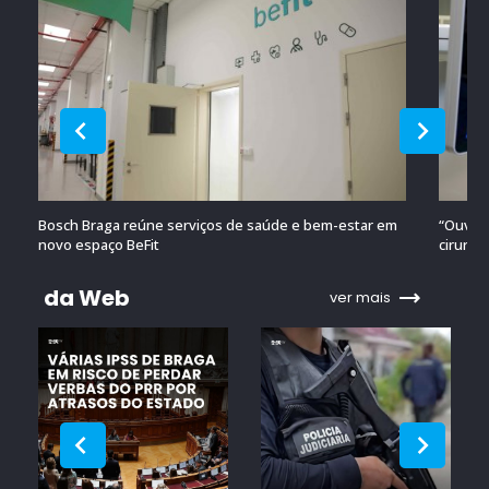
Bosch Braga reúne serviços de saúde e bem-estar em
“Ouvido
novo espaço BeFit
cirurgi
da Web
ver mais