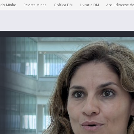
 do Minho
Revista Minha
Gráfica DM
Livraria DM
Arquidiocese d