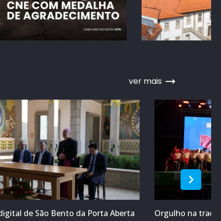
ver mais
digital de São Bento da Porta Aberta
Orgulho na tradiç