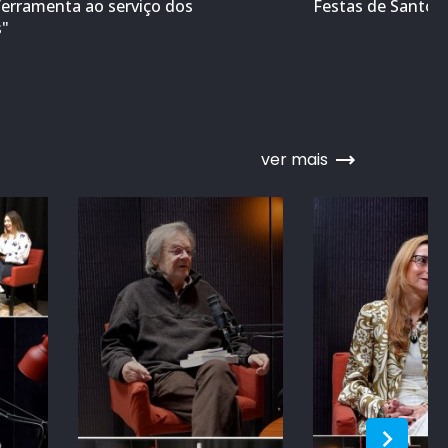
ferramenta ao serviço dos
Festas de Santo A
s"
ver mais