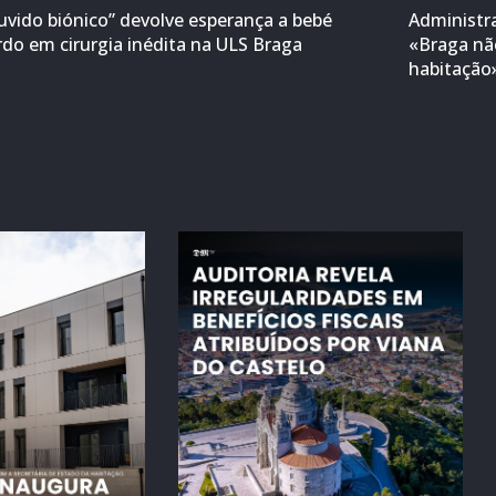
uvido biónico” devolve esperança a bebé
Administr
rdo em cirurgia inédita na ULS Braga
«Braga não
habitação