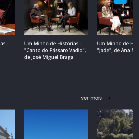
as -
Um Minho de Histórias -
Um Minho de Hist
"Canto do Pássaro Vadio",
"Jade", de Ana M
a
de José Miguel Braga
ver mais