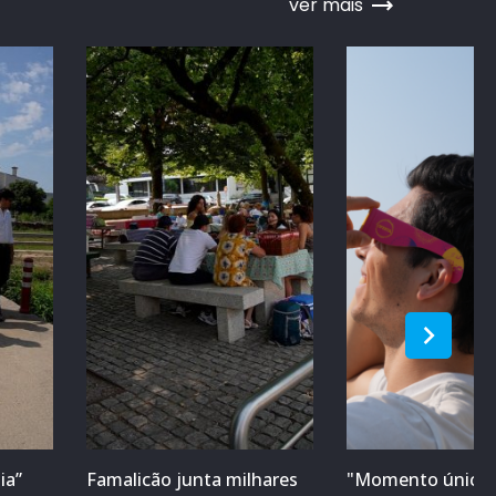
ver mais
ia”
Famalicão junta milhares
"Momento único 