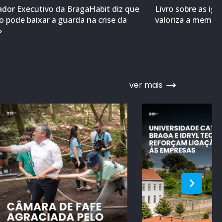
ador Executivo da BragaHabit diz que
Livro sobre as ig
 pode baixar a guarda na crise da
valoriza a memóri
»
ver mais