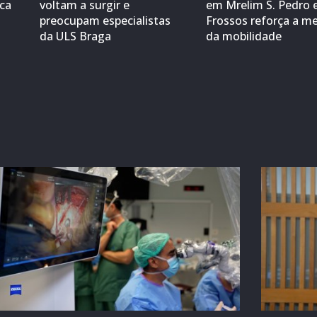
ica
voltam a surgir e
em Mrelim S. Pedro 
preocupam especialistas
Frossos reforça a me
da ULS Braga
da mobilidade