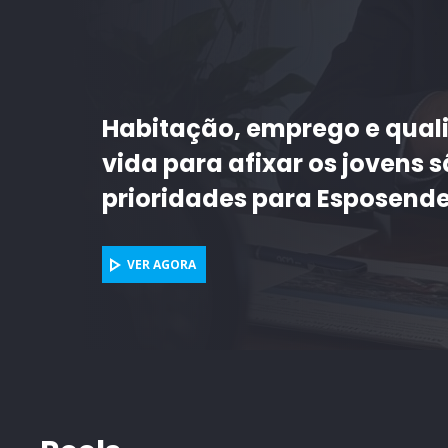
Intercâmbio com cidade de 
deixa em Braga mural artís
VER AGORA