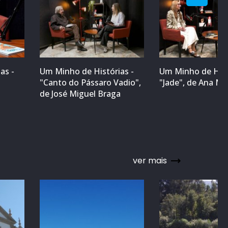
as -
Um Minho de Histórias -
Um Minho de Hist
"Canto do Pássaro Vadio",
"Jade", de Ana M
a
de José Miguel Braga
ver mais