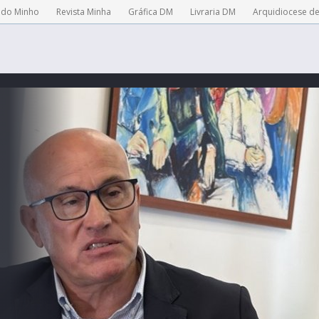
 do Minho
Revista Minha
Gráfica DM
Livraria DM
Arquidiocese d