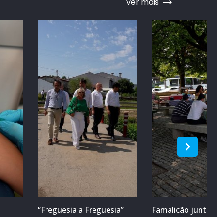
ver mais
“Freguesia a Freguesia”
Famalicão junta m