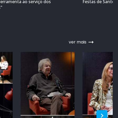
ferramenta ao serviço dos
Festas de Santo A
s"
ver mais