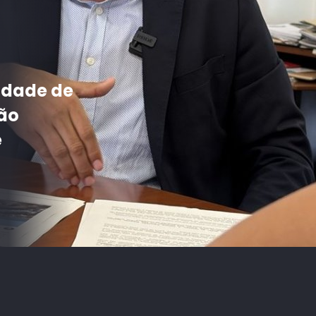
Cali
tico