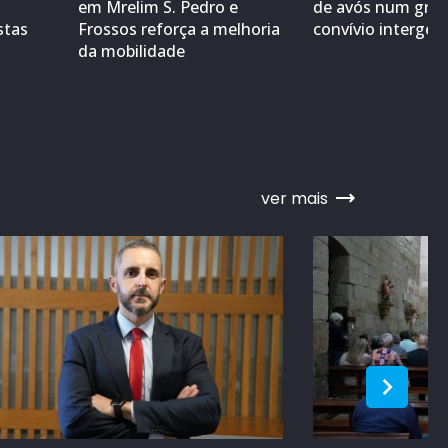
em Mrelim S. Pedro e
de avós num gra
stas
Frossos reforça a melhoria
convívio interger
da mobilidade
ver mais