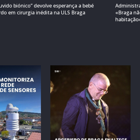
uvido biónico” devolve esperança a bebé
Administr
rdo em cirurgia inédita na ULS Braga
«Braga não
habitação