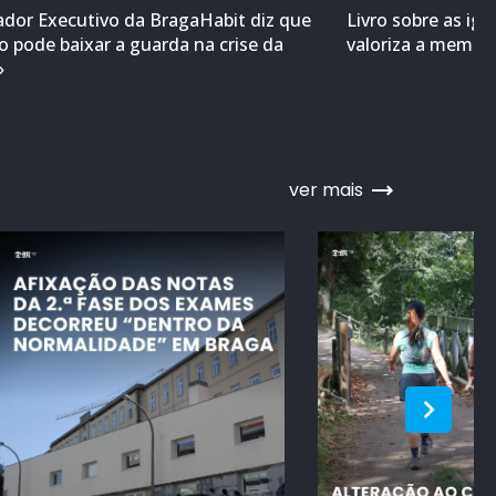
ador Executivo da BragaHabit diz que
Livro sobre as ig
 pode baixar a guarda na crise da
valoriza a memóri
»
ver mais